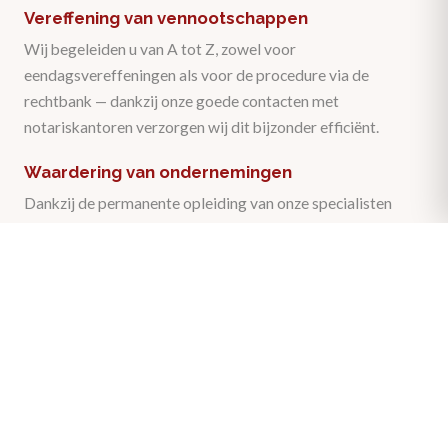
Vereffening van vennootschappen
Wij begeleiden u van A tot Z, zowel voor
eendagsvereffeningen als voor de procedure via de
rechtbank — dankzij onze goede contacten met
notariskantoren verzorgen wij dit bijzonder efficiënt.
Waardering van ondernemingen
Dankzij de permanente opleiding van onze specialisten
kunnen wij een exacte schatting maken van de waarde van
uw onderneming.
Kom gerust eens langs of contacteer ons
voor een gratis en vrijblijvend
kennismakingsgesprek.
Contacteer ons