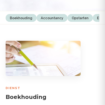
Boekhouding
Accountancy
Opstarten
Expe
DIENST
Boekhouding